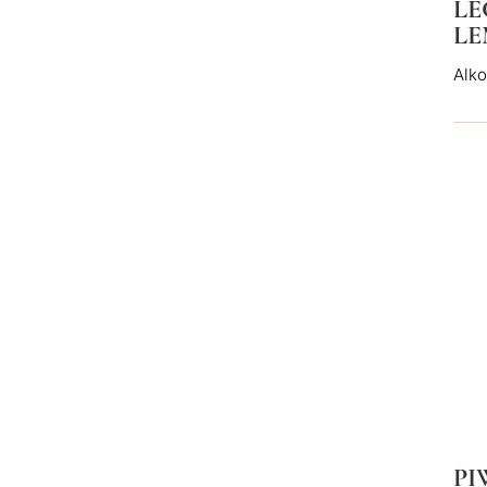
LE
LE
Alko
PI