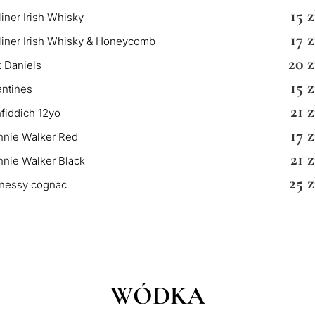
15 z
iner Irish Whisky
17 z
iner Irish Whisky & Honeycomb
20 z
 Daniels
15 z
antines
21 z
fiddich 12yo
17 z
nnie Walker Red
21 z
nie Walker Black
25 z
nessy cognac
WÓDKA