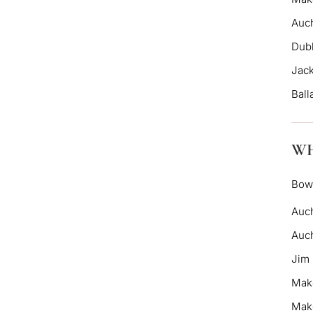
Auc
Dubl
Jack
Ball
WH
Bow
Auc
Auc
Jim 
Mak
Make