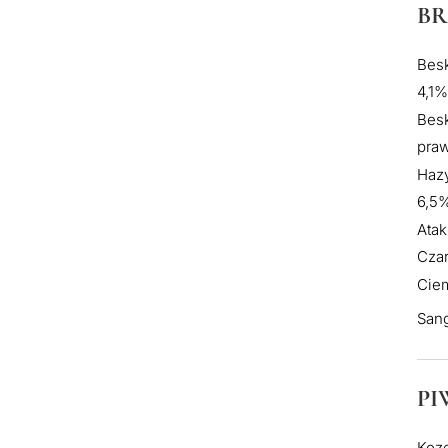
BR
Besk
4,1%
Besk
pra
Hazy
6,5
Atak
Czar
Cie
Sang
PI
Koze