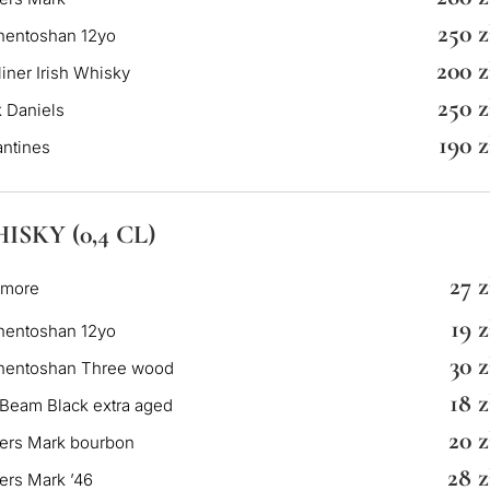
250 z
hentoshan 12yo
200 z
iner Irish Whisky
250 z
 Daniels
190 z
antines
ISKY (0,4 CL)
27 z
more
19 z
hentoshan 12yo
30 z
hentoshan Three wood
18 z
Beam Black extra aged
20 z
ers Mark bourbon
28 z
rs Mark ’46