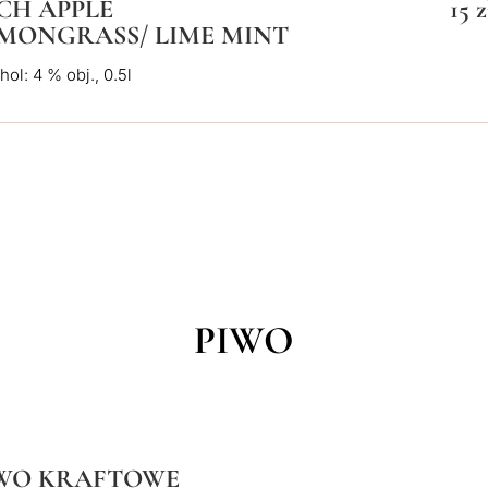
CH APPLE
15 z
MONGRASS/ LIME MINT
hol: 4 % obj., 0.5l
PIWO
WO KRAFTOWE