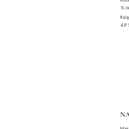
% ob
Ksią
4,9 
NA
Mak