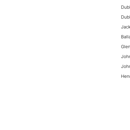
Dubl
Dubl
Jack
Ball
Glen
Joh
John
Hen