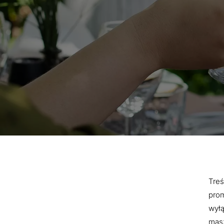
Treś
prom
wyłą
masz