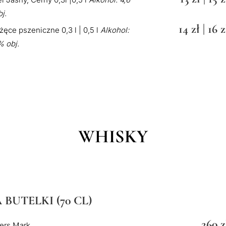
j.
14 zł | 16 z
żęce pszeniczne 0,3 l | 0,5 l
Alkohol:
% obj.
WHISKY
 BUTELKI (70 CL)
260 z
ers Mark