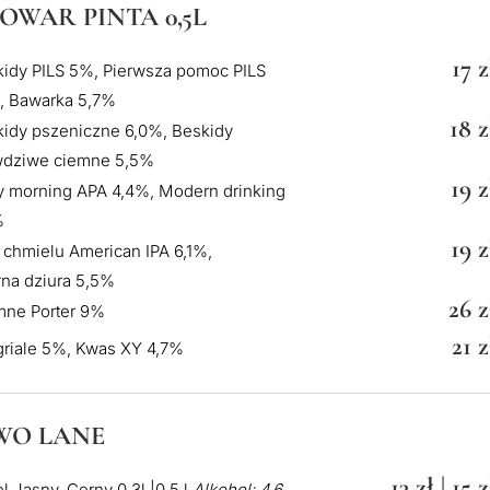
OWAR PINTA 0,5L
17 z
idy PILS 5%, Pierwsza pomoc PILS
, Bawarka 5,7%
18 z
idy pszeniczne 6,0%, Beskidy
wdziwe ciemne 5,5%
19 z
 morning APA 4,4%, Modern drinking
%
19 z
 chmielu American IPA 6,1%,
na dziura 5,5%
26 z
mne Porter 9%
21 z
riale 5%, Kwas XY 4,7%
WO LANE
13 zł | 15 z
l Jasny, Cerny 0,3l |0,5 l
Alkohol: 4,6